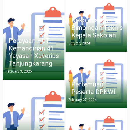
Rekoleksi dan
Bimbingan Teknis
Kepala Sekolah
Perayaan HUT
July 27, 2024
Kemandirian 41
Yayasan Xaverius
Tanjungkarang
February 3, 2025
Pertemuan
Peserta DPKWI
February 27, 2024